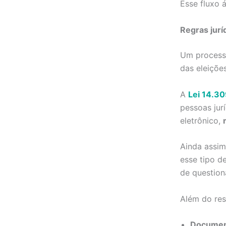
Esse fluxo 
Regras jurí
Um processo
das eleições
A
Lei 14.3
pessoas jur
eletrônico,
Ainda assim
esse tipo d
de question
Além do res
Documen