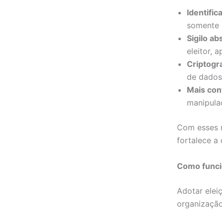
Identific
somente 
Sigilo ab
eleitor, 
Criptogra
de dados 
Mais conf
manipulad
Com esses 
fortalece a
Como funcio
Adotar elei
organização