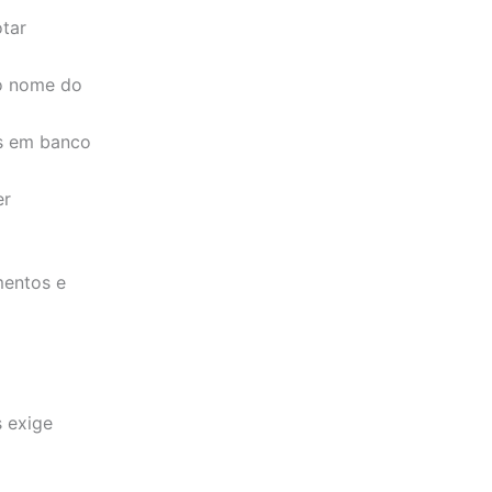
otar
ao nome do
s em banco
er
mentos e
s exige