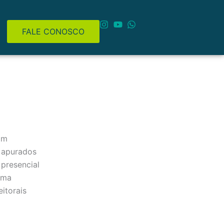
FALE CONOSCO
am
e apurados
presencial
ema
itorais