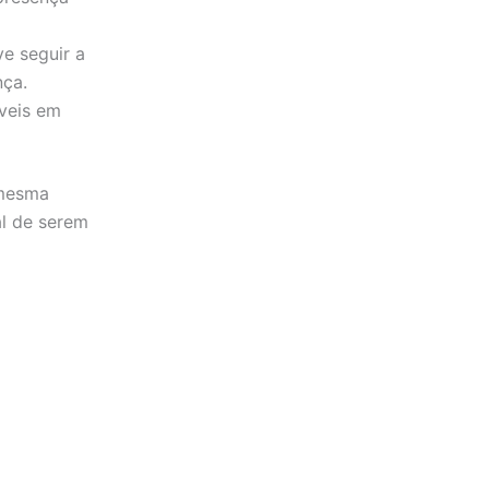
e seguir a
nça.
íveis em
 mesma
al de serem