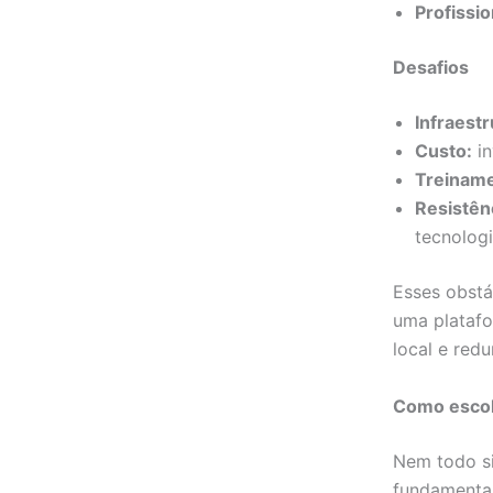
Profissi
Desafios
Infraestr
Custo:
in
Treiname
Resistênc
tecnologi
Esses obstá
uma platafo
local e red
Como escolh
Nem todo si
fundamentai