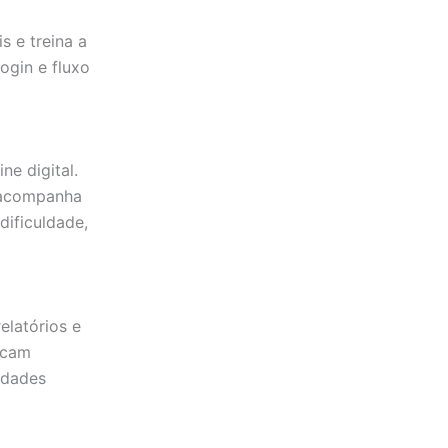
s e treina a
ogin e fluxo
ne digital.
a acompanha
ificuldade,
elatórios e
icam
idades