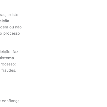
as, existe
eição
podem ou não
ao processo
leição, faz
sistema
processo:
 fraudes,
e confiança.