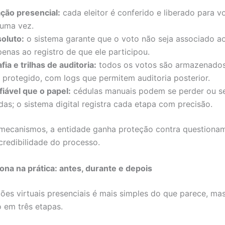
ação presencial:
cada eleitor é conferido e liberado para v
uma vez.
soluto:
o sistema garante que o voto não seja associado 
apenas ao registro de que ele participou.
fia e trilhas de auditoria:
todos os votos são armazenado
protegido, com logs que permitem auditoria posterior.
iável que o papel:
cédulas manuais podem se perder ou s
as; o sistema digital registra cada etapa com precisão.
mecanismos, a entidade ganha proteção contra questiona
 credibilidade do processo.
na na prática: antes, durante e depois
ções virtuais presenciais é mais simples do que parece, ma
 em três etapas.