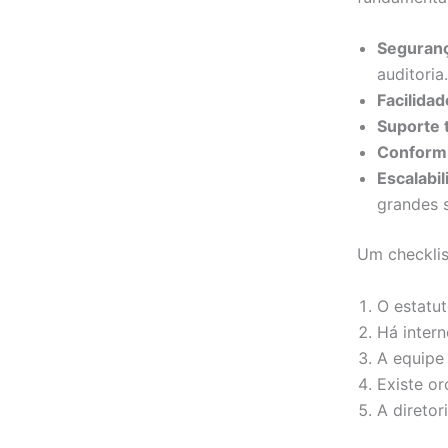
Seguran
auditoria.
Facilidad
Suporte 
Conformi
Escalabil
grandes s
Um checklis
O estatut
Há intern
A equipe 
Existe o
A direto