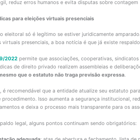
ágil, reduz erros humanos e evita disputas sobre contagem
dicas para eleições virtuais presenciais
 eleitoral só é legítimo se estiver juridicamente amparado
 virtuais presenciais, a boa notícia é que já existe respaldo
09/2022
permite que associações, cooperativas, sindicatos
ídicas de direito privado realizem assembleias e deliberaç
mesmo que o estatuto não traga previsão expressa
.
, é recomendável que a entidade atualize seu estatuto par
e procedimento. Isso aumenta a segurança institucional, red
amentos e deixa o processo mais transparente para os ass
paldo legal, alguns pontos continuam sendo obrigatórios:
tação adequada
: atas de abertura e fechamento, lista de