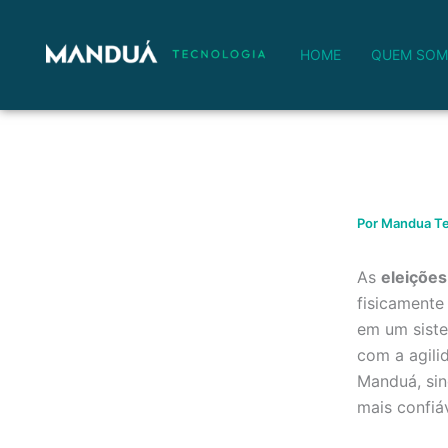
Ir
para
HOME
QUEM SO
o
conteúdo
Por
Mandua Te
As
eleições
fisicamente
em um siste
com a agili
Manduá, sin
mais confiáv