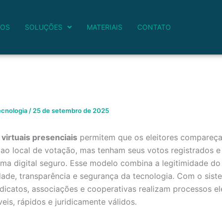
MOS
SOLUÇÕES
MATERIAIS
CONTATO
cnologia
/
25 de setembro de 2025
 virtuais presenciais
permitem que os eleitores compareç
 ao local de votação, mas tenham seus votos registrados 
ma digital seguro. Esse modelo combina a legitimidade do 
dade, transparência e segurança da tecnologia. Com o sist
dicatos, associações e cooperativas realizam processos ele
eis, rápidos e juridicamente válidos.