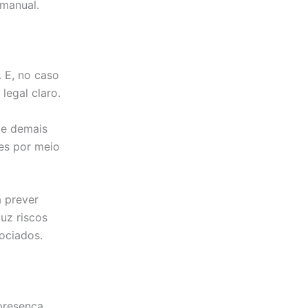
 manual.
. E, no caso
 legal claro.
 e demais
ões por meio
a prever
uz riscos
ociados.
 presença