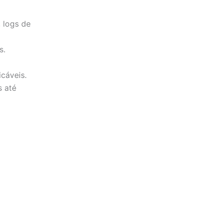
, logs de
s.
cáveis.
 até