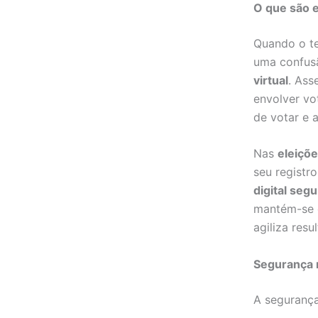
O que são e
Quando o te
uma confu
virtual
. Ass
envolver vo
de votar e 
Nas
eleiçõe
seu registr
digital seg
mantém-se o
agiliza res
Segurança n
A segurança